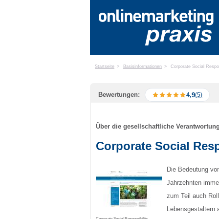
Startseite
>
Basisinformationen
>
Corporate Social Respons
Bewertungen:
4,9
(5)
Über die gesellschaftliche Verantwortu
Corporate Social Respo
Die Bedeutung von
Jahrzehnten immer 
zum Teil auch Ro
Lebensgestaltern
Corporate Social Responsibility -