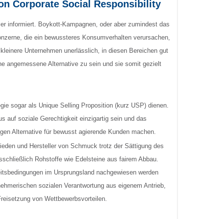
on Corporate Social Responsibility
er informiert. Boykott-Kampagnen, oder aber zumindest das
nzerne, die ein bewussteres Konsumverhalten verursachen,
ür kleinere Unternehmen unerlässlich, in diesen Bereichen gut
ine angemessene Alternative zu sein und sie somit gezielt
ie sogar als Unique Selling Proposition (kurz USP) dienen.
s auf soziale Gerechtigkeit einzigartig sein und das
zigen Alternative für bewusst agierende Kunden machen.
eden und Hersteller von Schmuck trotz der Sättigung des
chließlich Rohstoffe wie Edelsteine aus fairem Abbau.
Arbeitsbedingungen im Ursprungsland nachgewiesen werden
rnehmerischen sozialen Verantwortung aus eigenem Antrieb,
Freisetzung von Wettbewerbsvorteilen.