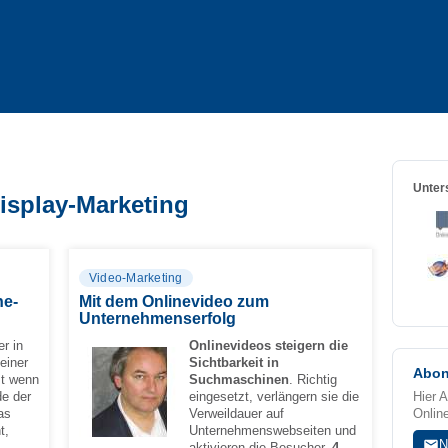
Unters
isplay-Marketing
Video-Marketing
ne-
Mit dem Onlinevideo zum
Unternehmenserfolg
r in
Onlinevideos steigern die
einer
Sichtbarkeit
in
Abon
st wenn
Suchmaschinen
. Richtig
de der
eingesetzt, verlängern sie die
Hier 
das
Verweildauer auf
Onlin
t,
Unternehmenswebseiten und
N
aktivieren die Besucher.
4