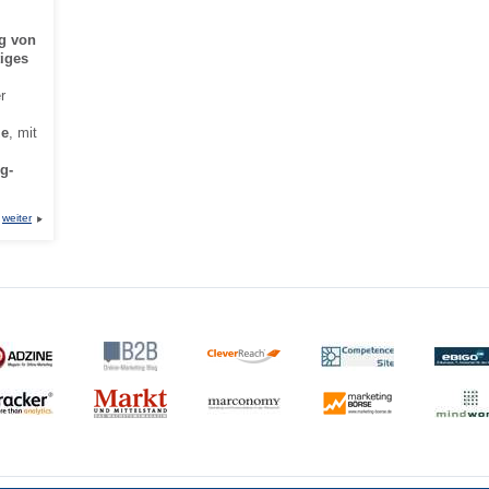
ng von
iges
r
ze
, mit
g-
weiter