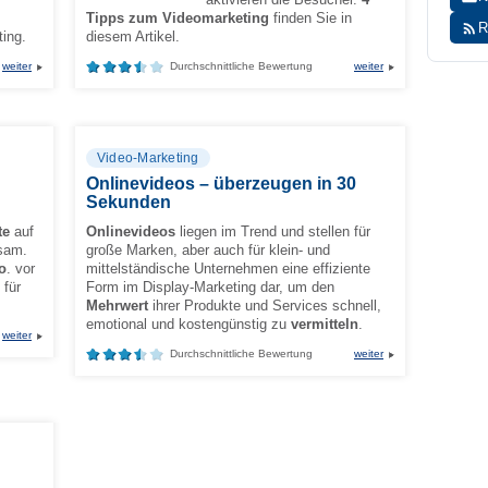
Tipps zum Videomarketing
finden Sie in
R
ing.
diesem Artikel.
weiter
Durchschnittliche Bewertung
weiter
Video-Marketing
Onlinevideos – überzeugen in 30
Sekunden
te
auf
Onlinevideos
liegen im Trend und stellen für
sam.
große Marken, aber auch für klein- und
o
. vor
mittelständische Unternehmen eine effiziente
 für
Form im Display-Marketing dar, um den
Mehrwert
ihrer Produkte und Services schnell,
emotional und kostengünstig zu
vermitteln
.
weiter
Durchschnittliche Bewertung
weiter