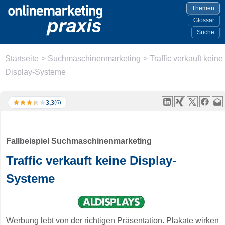
Themen
Glossar
Suche
Startseite
>
Suchmaschinenmarketing
>
Traffic verkauft keine
Display-Systeme
3,3
(6)
Fallbeispiel Suchmaschinenmarketing
Traffic verkauft keine Display-
Systeme
Werbung lebt von der richtigen Präsentation. Plakate wirken