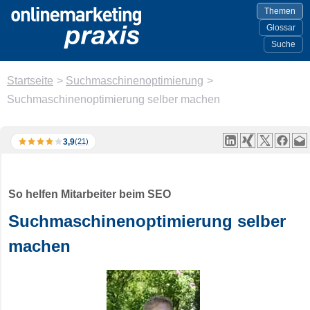
Themen
Glossar
Suche
Startseite
>
Suchmaschinenoptimierung
>
Suchmaschinenoptimierung selber machen
3,9
(21)
So helfen Mitarbeiter beim SEO
Suchmaschinenoptimierung selber
machen