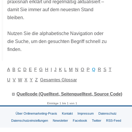
praxisnah erklärt und regelmäßig aktualisiert –
damit Sie immer auf dem neuesten Stand
bleiben.
Nutzen Sie die alphabetische Navigation oder
die Suche, um den gesuchten Begriff schnell zu
finden.
A
B
C
D
E
F
G
H
I
J
K
L
M
N
O
P
Q
R
S
T
U
V
W
X
Y
Z
Gesamtes Glossar
Quellcode (Quelltext, Seitenquelltext, Source Code)
Einträge 1 bis 1 von 1
Über Onlinemarketing-Praxis
Kontakt
Impressum
Datenschutz
Datenschutzeinstellungen
Newsletter
Facebook
Twitter
RSS-Feed