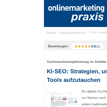
Startseite
>
Künstliche Intelligenz (KI)
>
KI-SEO: Strategi
Bewertungen:
4,9
(11)
Suchmaschinenoptimierung im Zeitalter
KI-SEO: Strategien, 
Tools aufzutauchen
Die digitale Suchl
von Nutzern noch 
andere traditionel