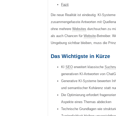
Fazit
Die neue Realität ist eindeutig: KI-Systeme 
zusammengefasste Antworten mit Quellenan
ohne mehrere
Websites
durchsuchen zu müs
als auch Chancen für
Website
-Betreiber. W
Umgebung sichtbar bleiben, muss die Prinz
Das Wichtigste in Kürze
KI
SEO
erweitert klassische
Suchma
generativen KI-Antworten von Chat
Generative KI-Systeme bewerten Inha
und semantischer Kohärenz statt n
Die Optimierung erfordert fragenorien
Aspekte eines Themas abdecken
Technische Grundlagen wie strukturi
Zugänglichkeit bleiben unverzichtbar