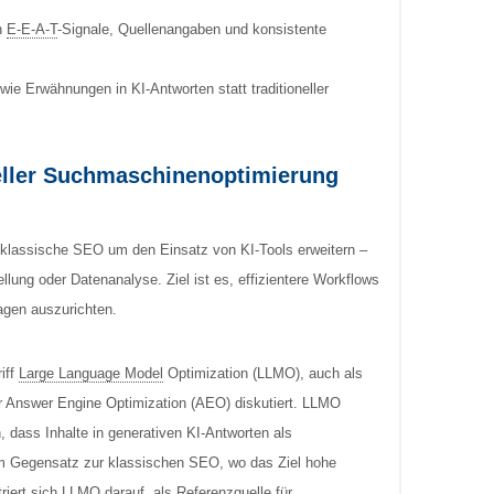
h
E-E-A-T
-Signale, Quellenangaben und konsistente
ie Erwähnungen in KI-Antworten statt traditioneller
eller Suchmaschinenoptimierung
 klassische SEO um den Einsatz von KI-Tools erweitern –
llung oder Datenanalyse. Ziel ist es, effizientere Workflows
ragen auszurichten.
iff
Large Language Model
Optimization (LLMO), auch als
r Answer Engine Optimization (AEO) diskutiert. LLMO
 dass Inhalte in generativen KI-Antworten als
 Im Gegensatz zur klassischen SEO, wo das Ziel hohe
riert sich LLMO darauf, als Referenzquelle für