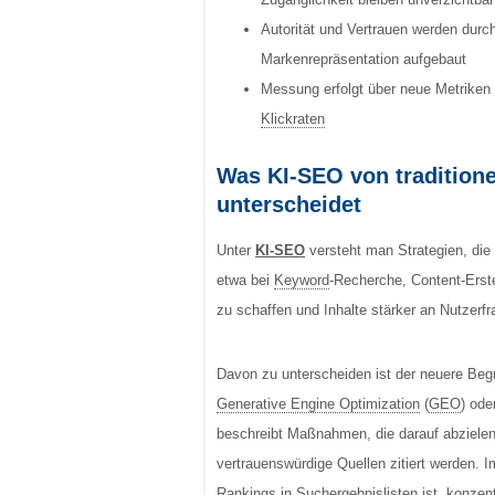
Autorität und Vertrauen werden durc
Markenrepräsentation aufgebaut
Messung erfolgt über neue Metriken w
Klickraten
Was KI-SEO von tradition
unterscheidet
Unter
KI-SEO
versteht man Strategien, die
etwa bei
Keyword
-Recherche, Content-Erste
zu schaffen und Inhalte stärker an Nutzerf
Davon zu unterscheiden ist der neuere Begr
Generative Engine Optimization
(
GEO
) ode
beschreibt Maßnahmen, die darauf abzielen,
vertrauenswürdige Quellen zitiert werden.
Rankings in Suchergebnislisten ist, konzent