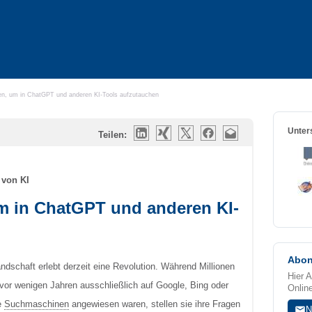
en, um in ChatGPT und anderen KI-Tools aufzutauchen
Unters
Teilen:
 von KI
um in ChatGPT und anderen KI-
Abon
andschaft erlebt derzeit eine Revolution. Während Millionen
Hier 
vor wenigen Jahren ausschließlich auf Google, Bing oder
Onlin
le
Suchmaschinen
angewiesen waren, stellen sie ihre Fragen
N