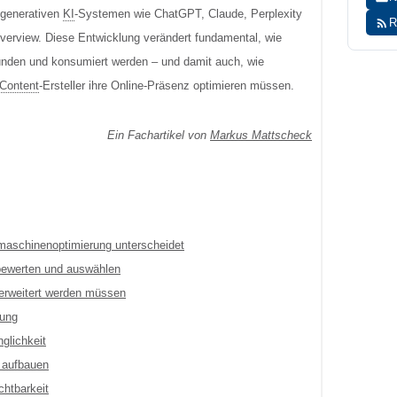
generativen
KI
-Systemen wie ChatGPT, Claude, Perplexity
R
erview. Diese Entwicklung verändert fundamental, wie
unden und konsumiert werden – und damit auch, wie
Content
-Ersteller ihre Online-Präsenz optimieren müssen.
Ein Fachartikel von
Markus Mattscheck
maschinenoptimierung unterscheidet
bewerten und auswählen
 erweitert werden müssen
rung
glichkeit
a aufbauen
htbarkeit