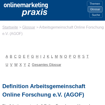
Themen
Glossar
Suche
Startseite
>
Glossar
>
Arbeitsgemeinschaft Online Forschung
e.V. (AGOF)
A
B
C
D
E
F
G
H
I
J
K
L
M
N
O
P
Q
R
S
T
U
V
W
X
Y
Z
Gesamtes Glossar
Definition Arbeitsgemeinschaft
Online Forschung e.V. (AGOF)