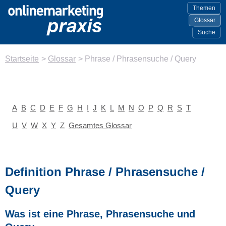
Themen
Glossar
Suche
Startseite
>
Glossar
>
Phrase / Phrasensuche / Query
A
B
C
D
E
F
G
H
I
J
K
L
M
N
O
P
Q
R
S
T
U
V
W
X
Y
Z
Gesamtes Glossar
Definition Phrase / Phrasensuche /
Query
Was ist eine Phrase, Phrasensuche und