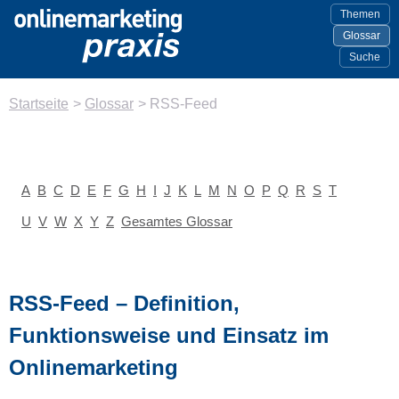
Themen
Glossar
Suche
Startseite
>
Glossar
>
RSS-Feed
A
B
C
D
E
F
G
H
I
J
K
L
M
N
O
P
Q
R
S
T
U
V
W
X
Y
Z
Gesamtes Glossar
RSS-Feed – Definition,
Funktionsweise und Einsatz im
Onlinemarketing