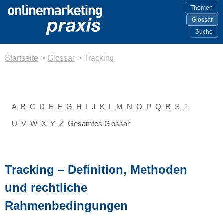
Themen
Glossar
Suche
Startseite
>
Glossar
>
Tracking
A
B
C
D
E
F
G
H
I
J
K
L
M
N
O
P
Q
R
S
T
U
V
W
X
Y
Z
Gesamtes Glossar
Tracking – Definition, Methoden
und rechtliche
Rahmenbedingungen