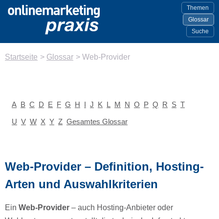
Themen
Glossar
Suche
Startseite
>
Glossar
>
Web-Provider
A
B
C
D
E
F
G
H
I
J
K
L
M
N
O
P
Q
R
S
T
U
V
W
X
Y
Z
Gesamtes Glossar
Web-Provider – Definition, Hosting-
Arten und Auswahlkriterien
Ein
Web-Provider
– auch Hosting-Anbieter oder