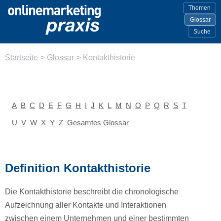
Themen
Glossar
Suche
Startseite
>
Glossar
>
Kontakthistorie
A
B
C
D
E
F
G
H
I
J
K
L
M
N
O
P
Q
R
S
T
U
V
W
X
Y
Z
Gesamtes Glossar
Definition Kontakthistorie
Die Kontakthistorie beschreibt die chronologische
Aufzeichnung aller Kontakte und Interaktionen
zwischen einem Unternehmen und einer bestimmten