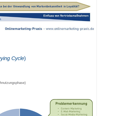
uying Cycle
)
chnutzungsphase)