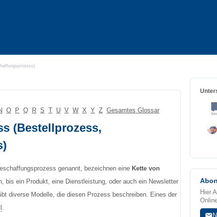
chaffungsprozess)
Unters
N
O
P
Q
R
S
T
U
V
W
X
Y
Z
Gesamtes Glossar
ss (Bestellprozess,
s)
Beschaffungsprozess genannt, bezeichnen eine
Kette von
Abon
en, bis ein Produkt, eine Dienstleistung, oder auch ein Newsletter
Hier 
 gibt diverse Modelle, die diesen Prozess beschreiben. Eines der
Onlin
l
.
N