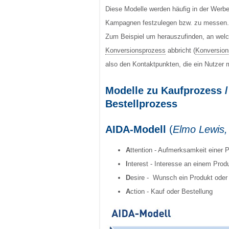
Diese Modelle werden häufig in der Werb
Kampagnen festzulegen bzw. zu messen.
Zum Beispiel um herauszufinden, an welc
Konversionsprozess
abbricht (
Konversion
also den Kontaktpunkten, die ein Nutzer m
Modelle zu Kaufprozess 
Bestellprozess
AIDA-Modell
(
Elmo Lewis,
A
ttention - Aufmerksamkeit einer 
I
nterest - Interesse an einem Prod
D
esire - Wunsch ein Produkt oder 
A
ction - Kauf oder Bestellung