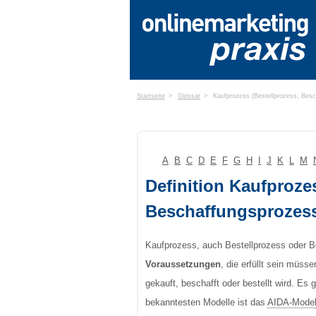
Startseite
>
Glossar
>
Kaufprozess (Bestellprozess, Bes
A
B
C
D
E
F
G
H
I
J
K
L
M
Definition Kaufproze
Beschaffungsprozes
Kaufprozess, auch Bestellprozess oder 
Voraussetzungen
, die erfüllt sein müss
gekauft, beschafft oder bestellt wird. Es
bekanntesten Modelle ist das
AIDA-Model