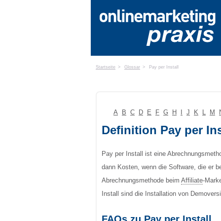
Startseite
>
Glossar
>
Pay per Install
A
B
C
D
E
F
G
H
I
J
K
L
M
Definition Pay per Ins
Pay per Install ist eine Abrechnungsmet
dann Kosten, wenn die Software, die er be
Abrechnungsmethode beim
Affiliate
-Marke
Install sind die Installation von Demovers
FAQs zu Pay per Install