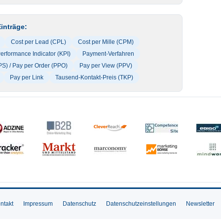
inträge:
Cost per Lead (CPL)
Cost per Mille (CPM)
erformance Indicator (KPI)
Payment-Verfahren
PS) / Pay per Order (PPO)
Pay per View (PPV)
Pay per Link
Tausend-Kontakt-Preis (TKP)
ntakt
Impressum
Datenschutz
Datenschutzeinstellungen
Newsletter