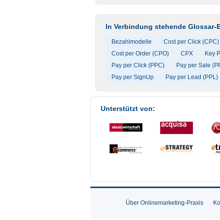
In Verbindung stehende Glossar-E
Bezahlmodelle
Cost per Click (CPC)
Cost per Order (CPO)
CPX
Key P
Pay per Click (PPC)
Pay per Sale (P
Pay per SignUp
Pay per Lead (PPL)
Unterstützt von:
Über Onlinemarketing-Praxis
Ko