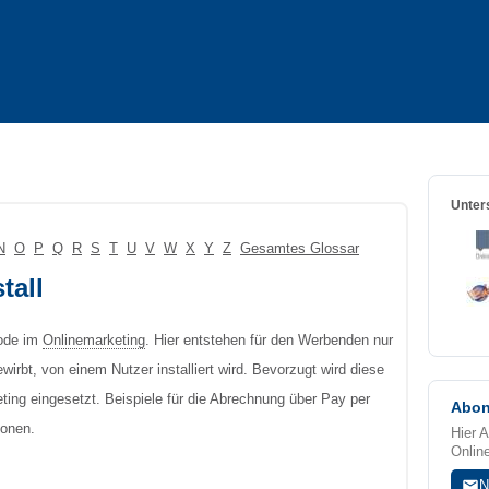
Unters
N
O
P
Q
R
S
T
U
V
W
X
Y
Z
Gesamtes Glossar
tall
hode im
Onlinemarketing
. Hier entstehen für den Werbenden nur
wirbt, von einem Nutzer installiert wird. Bevorzugt wird diese
ting eingesetzt. Beispiele für die Abrechnung über Pay per
Abon
ionen.
Hier 
Onlin
N