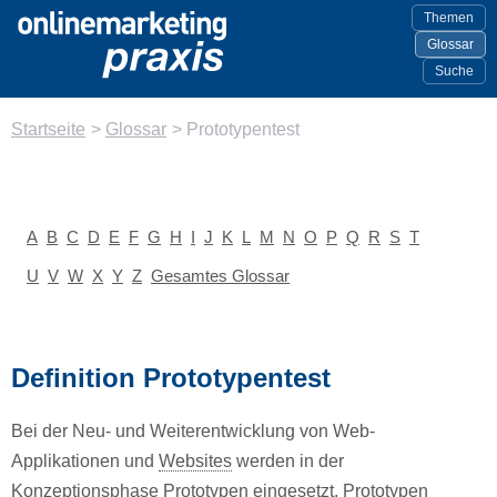
Themen
Glossar
Suche
Startseite
>
Glossar
>
Prototypentest
A
B
C
D
E
F
G
H
I
J
K
L
M
N
O
P
Q
R
S
T
U
V
W
X
Y
Z
Gesamtes Glossar
Definition Prototypentest
Bei der Neu- und Weiterentwicklung von Web-
Applikationen und
Websites
werden in der
Konzeptionsphase Prototypen eingesetzt. Prototypen